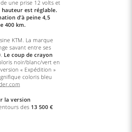
de une prise 12 volts et
 hauteur est réglable.
tion d’à peine 4,5
de 400 km.
ousine KTM. La marque
ange savant entre ses
0.
Le coup de crayon
loris noir/blanc/vert en
 version « Expédition »
gnifique coloris bleu
ider.com
r la version
lentours des
13 500 €