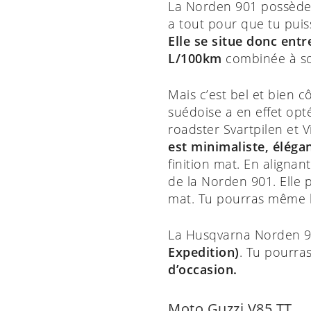
La Norden 901 possède é
a tout pour que tu pui
Elle se situe donc en
L/100km
combinée à 
Mais c’est bel et bien 
suédoise a en effet opt
roadster Svartpilen et
est minimaliste, élégan
finition mat. En alignan
de la Norden 901. Elle 
mat. Tu pourras même l
La Husqvarna Norden 90
Expedition)
. Tu pourra
d’occasion.
Moto Guzzi V85 TT