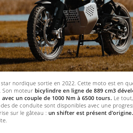
 star nordique sortie en 2022. Cette moto est en qu
0. Son moteur
bicylindre en ligne de 889 cm3 déve
, avec un couple de 1000 Nm à 6500 tours.
Le tout
des de conduite sont disponibles avec une progress
rise sur le gâteau :
un shifter est présent d’origine
te.