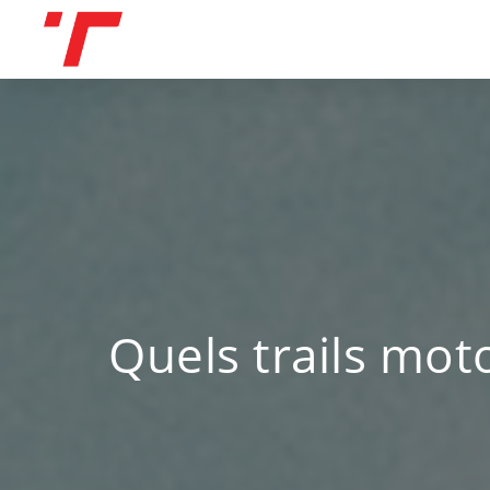
Skip
to
content
Quels trails mot