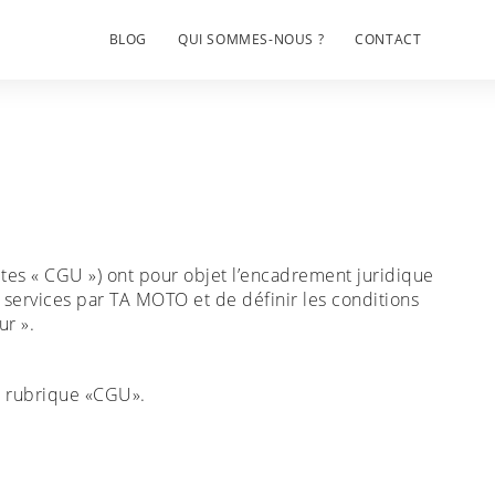
BLOG
QUI SOMMES-NOUS ?
CONTACT
n
dites « CGU ») ont pour objet l’encadrement juridique
 services par TA MOTO et de définir les conditions
ur ».
la rubrique «CGU».